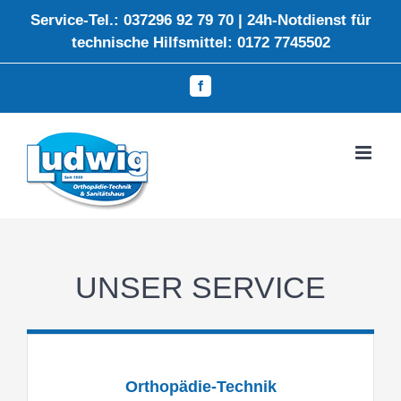
Zum
Service-Tel.: 037296 92 79 70 | 24h-Notdienst für
Inhalt
technische Hilfsmittel: 0172 7745502
springen
Facebook
UNSER SERVICE
Orthopädie-Technik